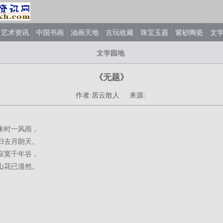
艺术资讯
中国书画
油画天地
古玩收藏
珠宝玉器
紫砂陶瓷
文
文学园地
《无题》
作者:居云散人 来源:
来时一风雨，
归去月朗天。
寂寞千年谷，
山花已漫然。