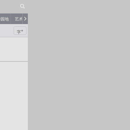
学园地
艺术品
艺术家
评论
+
字