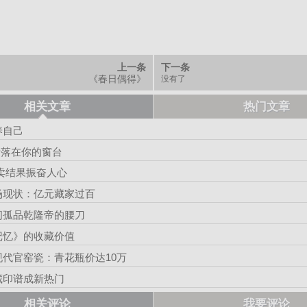
上一条
下一条
《春日偶得》
没有了
相关文章
热门文章
养自己
心遗落在你的窗台
卖结果振奋人心
场现状：亿元藏家过百
间孤品乾隆帝的腰刀
记忆》的收藏价值
代官窑瓷：青花瓶价达10万
藏印谱成新热门
相关评论
我要评论