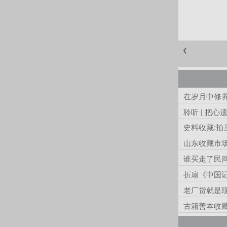
在岁月中修
聆听 | 把
史料收藏:拍
山东收藏市
谁买走了民
折扇《中国
老厂货就是现
古籍善本收