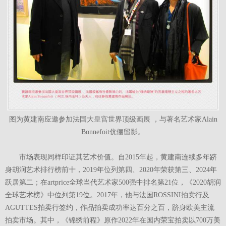
图为黄建南应邀参加法国大皇宫世界顶级画展 ，与著名艺术家Alain
Bonnefoit伉俪留影。
市场表现同样印证其艺术价值。自2015年起，黄建南连续多年跻
身胡润艺术排行榜前十，2019年位列第四、2020年荣获第三、2024年
跃居第二；在artprice全球当代艺术家500强中排名第21位，《2020胡润
全球艺术榜》中位列第19位。2017年，他与法国ROSSINI拍卖行及
AGUTTES拍卖行签约，作品拍卖成功率达百分之百，跻身欧美主流
拍卖市场。其中，《锦绣前程》原作2022年在国内荣宝拍卖以700万美