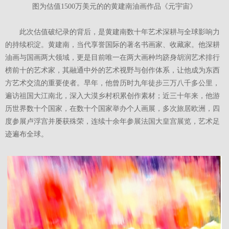
图为估值1500万美元的的黄建南油画作品《元宇宙》
此次估值破纪录的背后，是黄建南数十年艺术深耕与全球影响力
的持续积淀。黄建南，当代享誉国际的著名书画家、收藏家。他深耕
油画与国画两大领域，更是目前唯一在两大画种均跻身胡润艺术排行
榜前十的艺术家，其融通中外的艺术视野与创作体系，让他成为东西
方艺术交流的重要使者。早年，他曾历时九年徒步三万八千多公里，
遍访祖国大江南北，深入大漠乡村积累创作素材；近三十年来，他游
历世界数十个国家，在数十个国家举办个人画展，多次旅居欧洲，四
度参展卢浮宫并屡获殊荣，连续十余年参展法国大皇宫展览，艺术足
迹遍布全球。