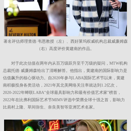
著名评估师理查德·韦恩教授（左）、西好莱坞权威机构总裁威廉姆森
（右）高度评价黄建南的作品。
对于此次估值在两年内从百万级跃升至千万级的疑问，MTW机构
总裁托德·威廉姆森给出了清晰解答。他指出，黄建南的国际影响力是
估值飙升的核心驱动力。自2020年参与LABA国际艺术节以来，黄建
南积极投身各类活动，2021年其北美网络关注率就达到1.2亿次，
2020-2022年蝉联LABA“全球最具影响力和最有价值艺术家”榜首，
2022年在比弗利国际艺术节MIMV评选中荣膺全球十强之首，影响力
比肩村上隆、草间弥生、奈良美智等亚洲艺术名家。