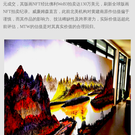
元成交，其版画NFT经比佛利WeB3拍卖达130万美元，刷新全球版画
NFT拍卖纪录。威廉姆森直言，此前北美机构对黄建南原作估值偏于
谨慎，而其作品的影响力、技法稀缺性及跨界潜力，实际价值远超此
前评估，MTW的估值是对其真实价值的合理回归。