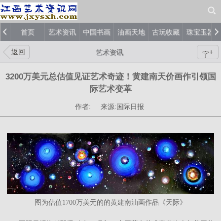
首页
艺术资讯
中国书画
油画天地
古玩收藏
珠宝玉器
返回
+
艺术资讯
字
3200万美元总估值见证艺术奇迹！黄建南天价画作引领国
际艺术变革
作者: 来源:国际日报
图为估值1700万美元的的黄建南油画作品《天际》