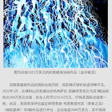
图为估值1025万美元的的黄建南油画作品《金谷银流》
回顾黄建南作品的国际估值历程，其阶梯式增长轨迹清晰可见。
2022年5月，比佛利山庄权威估价机构萨拉·莫赫塔里首次为其3幅油画
给出504万美元估值，折合人民币3216.63万元，打响其国际估值第一
枪。此后，美国资深评估鉴定师理查德·韦恩教授对其《青春之花》
《钢筋森林》等8幅作品进行评估，总估值超2000万美元，其中国画