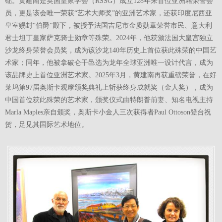
础。黄建南是英国皇家学会（RSSG）成立128年来首位亚洲籍荣誉会
员，更是该会唯一荣获“艺术大师奖”的亚洲艺术家，还获印度尼西亚
皇室赐封“伯爵”殿下，被授予法国吉尼市金质勋章荣誉市民、意大利
君士坦丁皇家萨克骑士勋章等殊荣。2024年，他获颁法国大皇宫独立
沙龙终身荣誉会员奖，成为该沙龙140年历史上首位获此殊荣的中国艺
术家；同年，他被拿破仑干邑选为龙年全球亚洲唯一设计代言，成为
该品牌史上首位亚洲艺术家。2025年3月，黄建南再获重磅荣誉，在好
莱坞第97届奥斯卡观摩颁奖典礼上斩获终身成就奖（金人奖），成为
中国首位获此殊荣的艺术家，颁奖仪式由特朗普前妻、知名电视主持
Marla Maples亲自颁奖，奥斯卡小金人三次获得者Paul Ottoson登台祝
贺，足见其国际艺术地位。