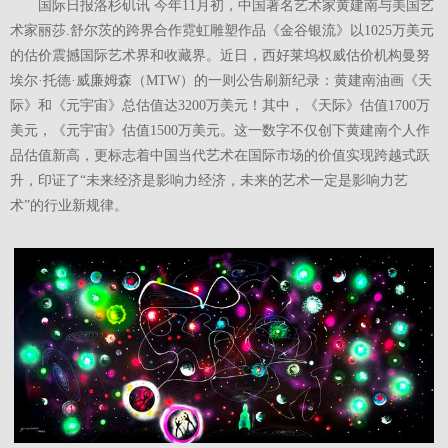
国际日报洛杉矶讯
今年11月初，中国著名艺术家黄建南与美国艺
术家丽莎.舒尔茨的跨界合作霓虹雕塑作品《金谷银流》以1025万美元
的估价震撼国际艺术界和收藏界。近日，西好莱坞权威估价机构曼努
埃尔·托德·威廉姆森（MTW）的一则公告刷新纪录：黄建南油画《天
际》和《元宇宙》总估值达3200万美元！其中，《天际》估值1700万
美元，《元宇宙》估值1500万美元。这一数字不仅创下黄建南个人作
品估值新高，更标志着中国当代艺术在国际市场的价值实现跨越式跃
升，印证了“未来经济是影响力经济，未来的艺术一定是影响力艺
术”的行业新规律。