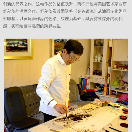
创新的代表之作。这幅作品的估值跃升，离不开他与美国艺术家丽莎·
舒尔茨的深度合作。舒尔茨及其团队将《金谷银流》从油画转化为霓
虹雕塑，以黄建南作品的色彩、纹理为基础，融合霓虹媒介的现代
感，实现绘画与雕塑的跨界共生。