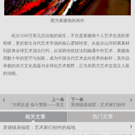
图为黄建南的画作
此次3200万美元总估值的诞生，不仅是黄建南个人艺术生涯的里
程碑，更折射出当代艺术市场的核心逻辑转变。从徒步山河积累素材
到跻身全球艺术顶尖行列，从深耕传统技法到融通中外艺术，黄建南
用数十年的坚守与创新，成为中国当代艺术走向世界的标杆，其作品
承载的东方文化底蕴与全球化艺术视野，正为东西方艺术交流注入新
的动能。
上一条
下一条
“大师足迹 奋斗赞歌——张文
景德镇鼎福窑：艺术家们创作
新艺术回顾展”在韩玉臣美术馆
的福地
启幕
相关文章
热门文章
景德镇鼎福窑：艺术家们创作的福地