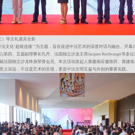
三）等主礼嘉宾合影
中法文化‘超级连接’”为主题，旨在促进中法艺术的深度对话与融合。开幕
第四、五届副理事长孔丹、法国独立沙龙主席Jacques Rochvarger等多
籍法国独立沙龙终身荣誉会员、本次活动发起人黄建南应邀致辞。黄建南
意义深远，不仅是艺术的呈现，更是中法文明互鉴与共创的重要实践。