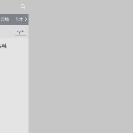
学园地
艺术品
艺术家
评论
+
字
共融