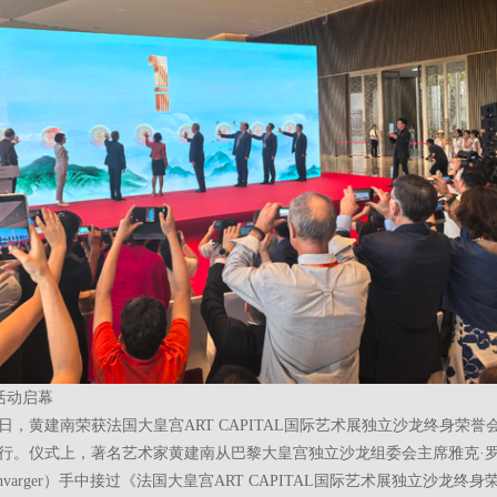
活动启幕
月13日，黄建南荣获法国大皇宫ART CAPITAL国际艺术展独立沙龙终身荣
行。仪式上，著名艺术家黄建南从巴黎大皇宫独立沙龙组委会主席雅克·
 Rochvarger）手中接过《法国大皇宫ART CAPITAL国际艺术展独立沙龙终