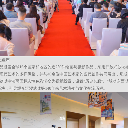
无虚席
品涵盖全球16个国家和地区的近250件绘画与摄影作品，采用开放式沙龙
现代艺术的多样风格，并与40余位中国艺术家的当代创作共同展出，形成“
览以中法两国标志性色彩渐变为视觉线索，设置“历史长廊”、“脉动东西”
板块，引导观众沉浸式体验140年来艺术演变与文化交流历程。