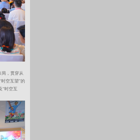
布局，贯穿从
时空互望”的
及“时空互