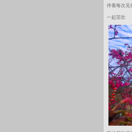
伴着每次见
一起茁壮