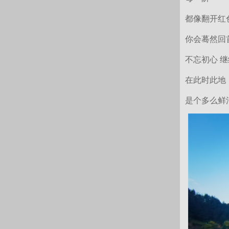
都像翻开红
你会蓦然回
不忘初心 
在此时此地
是个多么鲜