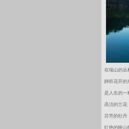
在瑞山的丛
静听花开的
是人生的一
高洁的兰花
芬芳的牡丹
红艳的映山