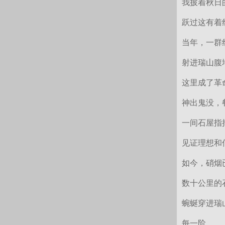
我披着秋日
跃过这有着
当年，一群
射进瑞山腹
这里成了革
神出鬼没，
一间石屋指
见证理想和
如今，硝烟
数十公里的
蜿蜒穿进瑞
每一阶