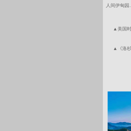
人间伊甸园
▲美国时间
▲《洛杉