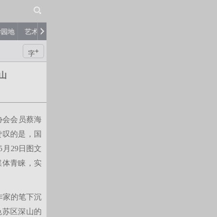
学园地
艺术品
艺术家
评论
+
字
山
协会会员蔡海
赞叹的是，国
月29日图文
媒体青睐，实
作家的笔下沉
色苏区深山的