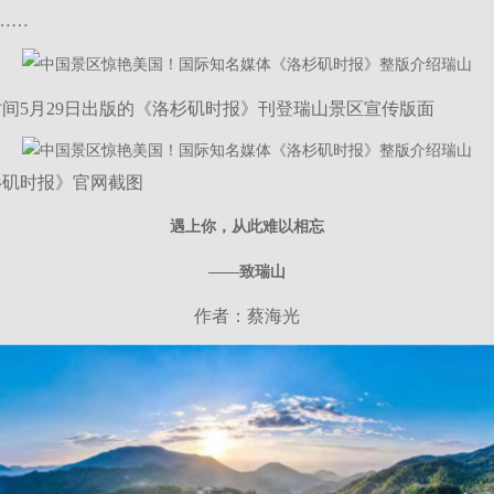
……
5月29日出版的《洛杉矶时报》刊登瑞山景区宣传版面
矶时报》官网截图
遇上你，从此难以相忘
——致瑞山
作者：蔡海光