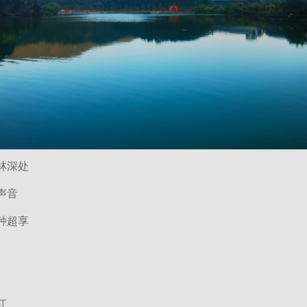
林深处
声音
种超享
红