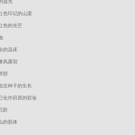
的霞光
红色印记的山梁
红色的光芒
地
命的温床
餐风露宿
挥部
信念种子的生长
已化作田原的彩妆
石阶
山的肌体