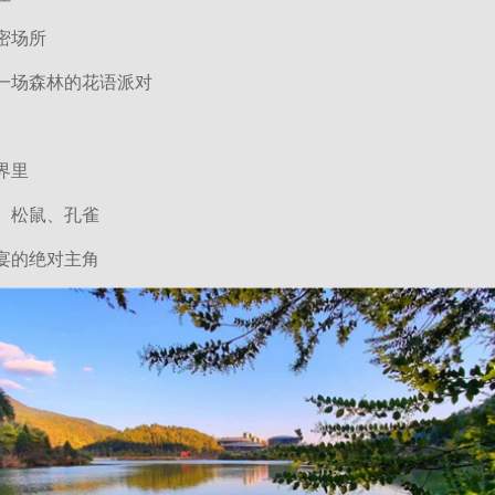
密场所
一场森林的花语派对
界里
、松鼠、孔雀
宴的绝对主角