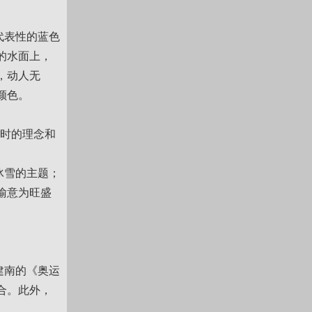
代表性的蓝色
的水面上，
，动人无
颜色。
时的理念和
冰雪的主题；
喻意为旺盛
建南的《奥运
合。此外，
。