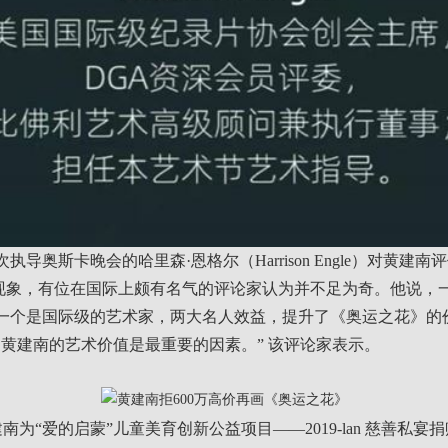
次执导奥斯卡晚会的哈里森·恩格尔（Harrison Engle）对黄建南
，有位在国际上颇有名气的评论家认为并不足为奇。他说，
一个是国际级的艺术家，两大名人效益，提升了《奥运之花》的
，黄建南的艺术价值是最重要的因素。” 该评论家表示。
南为“爱的启蒙”儿童美育创新公益项目——2019-lan 慈善私宴