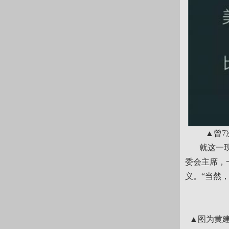
▲曾7
就这一现象
委会主席，
义。“当然
▲图为黄建