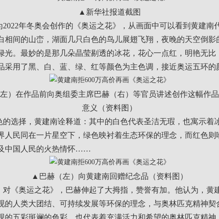
▲新华社报道截图
022年冬奥会创作的《奥运之花》，从画面中可以看到黄建南
白相间的山峦，湖面几只白色的鸟儿展翅飞翔，夜晚的天空倒影
绿光。最妙的是那几朵晶莹剔透的冰花，花心一点红，明艳无比
品采用了黑、白、蓝、绿、红等颜色为主色调，接近奥运五环的
左）在作品前向奥组委主席巴赫（右）等官员讲述创作这幅作品
意义（资料图）
选择，黄建南诠释道：其中的白色代表圣洁无瑕，也寓示着
界人民同在一片星空下，绿色映衬着生态环保的理念，而红色则
及中国人民的火热情怀……
▲巴赫（左）向黄建南回赠纪念品（资料图）
《奥运之花》，巴赫伸起了大拇指，赞誉有加。他认为，黄
现的人类大团结、可持续发展等环保的理念，与奥林匹克精神契
现的五彩斑斓的色彩，也代表着充满活力和希望的奥林匹克精神