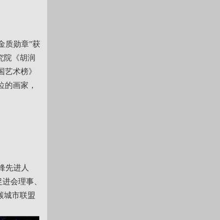
金质勋章”获
究院《胡润
中国艺术榜》
位的画家，
雷锋先进人
促进会理事、
碳城市联盟