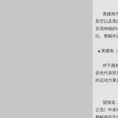
黄建南为2
星空以及黑
呈现神秘的
比。整幅作
▲黄建南（
对于颜色的
蓝色代表世
的运动力量
据报道，对
之花》中体
整幅画作呈