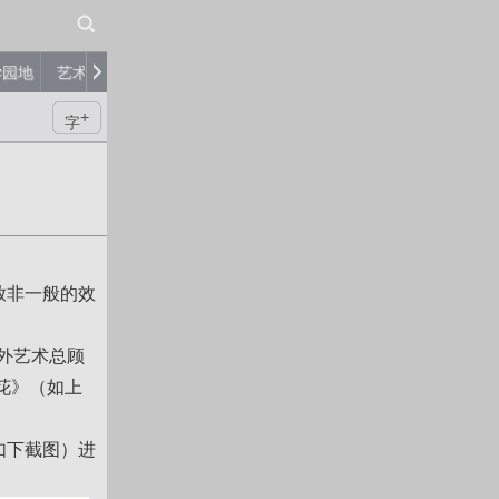
学园地
艺术品
艺术家
评论
+
字
放非一般的效
海外艺术总顾
花》（如上
如下截图）进