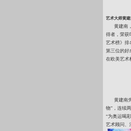
艺术大师黄建
黄建南，号
得者，荣获
艺术榜》排
第三位的好
在欧美艺术权
黄建南先后
物”，连续
“为奥运喝
艺术顾问、