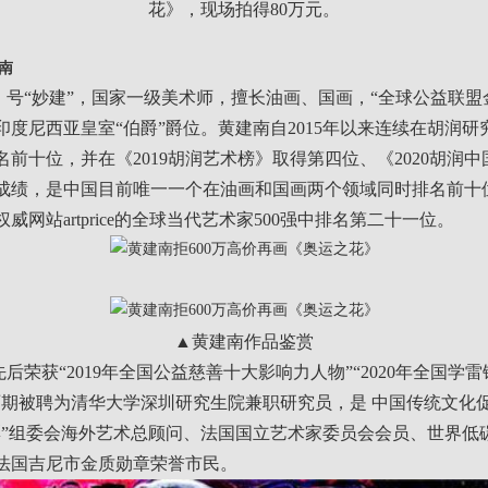
花》，现场拍得80万元。
南
“妙建”，国家一级美术师，擅长油画、国画，“全球公益联盟
印度尼西亚皇室“伯爵”爵位。黄建南自2015年以来连续在胡润研
名前十位，并在《2019胡润艺术榜》取得第四位、《2020胡润
成绩，是中国目前唯一一个在油画和国画两个领域同时排名前十
威网站artprice的全球当代艺术家500强中排名第二十一位。
▲黄建南作品鉴赏
荣获“2019年全国公益慈善十大影响力人物”“2020年全国学
两期被聘为清华大学深圳研究生院兼职研究员，是 中国传统文化
彩”组委会海外艺术总顾问、法国国立艺术家委员会会员、世界低
法国吉尼市金质勋章荣誉市民。