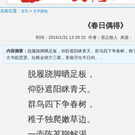
当前位置：
>
首页
文学园地
《春日偶得》
时间：2016/1/31 13:39:32 作者：居云散人 来源
内容摘要：
脱履跷脚晒足板，仰卧遮阳眯青天。群鸟四下争春树，稚
古书权思贤。扯断金锁方三载，更偷浮生半日闲。...
脱履跷脚晒足板，
仰卧遮阳眯青天。
群鸟四下争春树，
稚子独爬嫩草边。
一壶陈茗聊解渴，